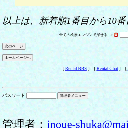
以上は、新着順1番目から10
全ての検索エンジンで探せる -->
[
Rental BBS
] [
Rental Chat
] [
パスワード
管理者：
inoue-shuka@mail