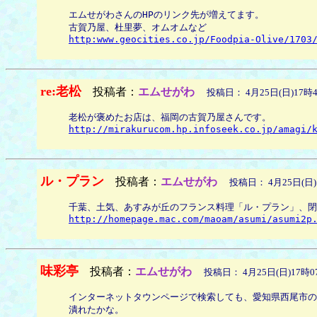
エムせがわさんのHPのリンク先が増えてます。
古賀乃屋、杜里夢、オムオムなど
http:www.geocities.co.jp/Foodpia-Olive/1703
re:老松
投稿者：
エムせがわ
投稿日： 4月25日(日)17時4
老松が褒めたお店は、福岡の古賀乃屋さんです。
http://mirakurucom.hp.infoseek.co.jp/amagi/
ル・プラン
投稿者：
エムせがわ
投稿日： 4月25日(日)
千葉、土気、あすみが丘のフランス料理「ル・プラン」、閉
http://homepage.mac.com/maoam/asumi/asumi2p
味彩亭
投稿者：
エムせがわ
投稿日： 4月25日(日)17時0
インターネットタウンページで検索しても、愛知県西尾市の
潰れたかな。