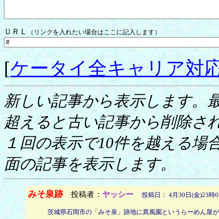
ＵＲＬ
（リンクを入れたい場合はここに記入します）
[
ケータイ全キャリア対
新しい記事から表示します。最
超えると古い記事から削除さ
１回の表示で10件を越える場
面の記事を表示します。
みそ泉跡
投稿者：
ヤッシー
投稿日： 4月30日(金)23時0
茨城県石岡市の「みそ泉」跡地に異風園というらーめん屋が