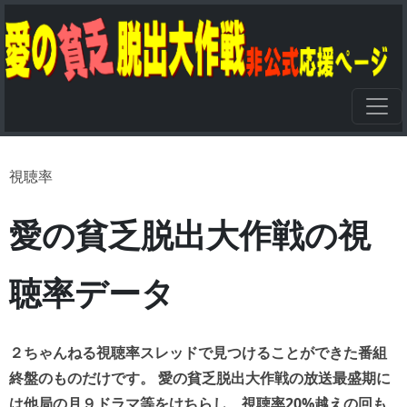
視聴率
愛の貧乏脱出大作戦の視
聴率データ
２ちゃんねる視聴率スレッドで見つけることができた番組
終盤のものだけです。 愛の貧乏脱出大作戦の放送最盛期に
は他局の月９ドラマ等をけちらし、視聴率20%越えの回も