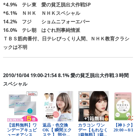
*4.9% テレ東 愛の貧乏脱出大作戦SP
*6.1% ＮＨＫ ＮＨＫスペシャル
14.2% フジ ショムニフォーエバー
16.0% テレ朝 はぐれ刑事純情派
ＴＢＳ筋肉番付、日テレびっくり人間、ＮＨＫ教育クラシ
ックは不明
2010/10/04 19:00-21:54 8.1% 愛の貧乏脱出大作戦３時間
スペシャル