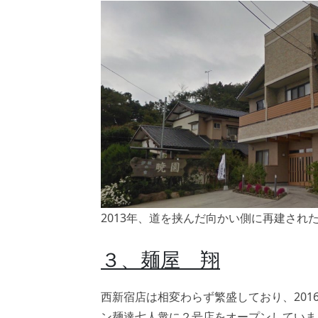
2013年、道を挟んだ向かい側に再建された暁園(Go
３、麺屋 翔
西新宿店は相変わらず繁盛しており、201
ン麺達七人衆に２号店をオープンしていまし