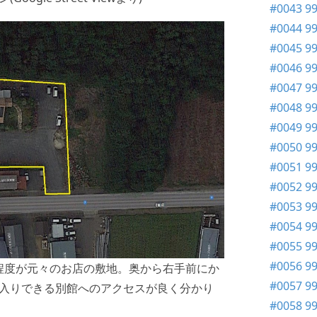
#0043 
#0044 
#0045 9
#0046 
#0047 99
#0048 
#0049 
#0050 
#0051 
#0052 
#0053 
#0054 
#0055 9
#0056 9
3程度が元々のお店の敷地。奥から右手前にか
#0057 9
入りできる別館へのアクセスが良く分かり
#0058 9