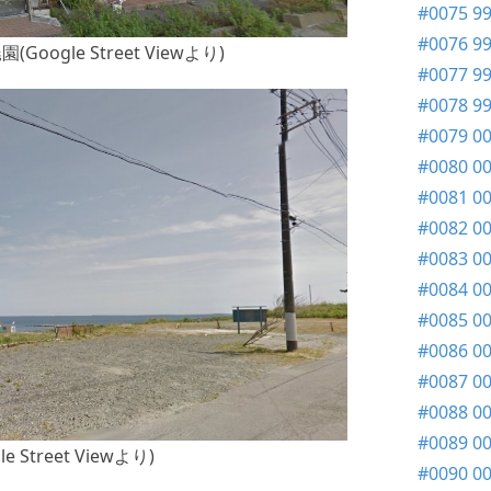
#0075 
#0076 
gle Street Viewより)
#0077 9
#0078 
#0079 0
#0080 
#0081 0
#0082 
#0083
#0084 
#0085
#0086 
#0087 0
#0088 0
#0089 0
treet Viewより)
#0090 0