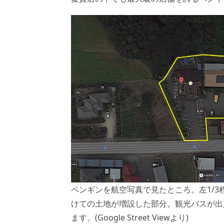
ペンギンを航空写真で見たところ。左1/
けての土地が増設した部分。観光バスが出
ます。(Google Street Viewより)