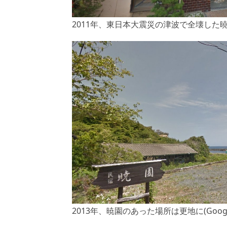
2011年、東日本大震災の津波で全壊した暁園(Goo
2013年、暁園のあった場所は更地に(Google S