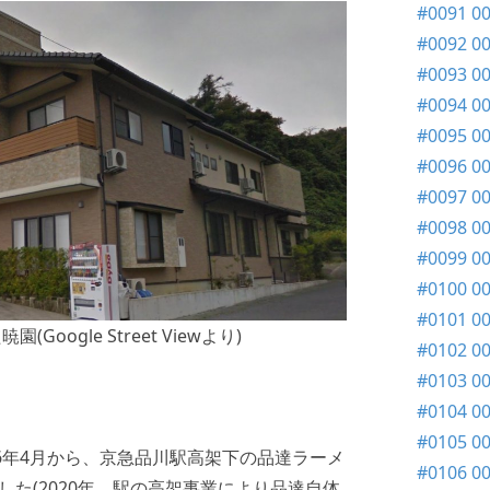
#0091 
#0092 0
#0093 
#0094 0
#0095 0
#0096 
#0097 
#0098 0
#0099 0
#0100 
#0101 
ogle Street Viewより)
#0102 
#0103 0
#0104 0
#0105 
6年4月から、京急品川駅高架下の品達ラーメ
#0106 0
た(2020年、駅の高架事業により品達自体