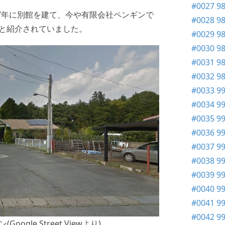
#0027 
7年に別館を建て、今や有限会社ペンギンで
#0028 
円と紹介されていました。
#0029 9
#0030 9
#0031 9
#0032 9
#0033 9
#0034 
#0035 9
#0036 
#0037 
#0038 9
#0039 9
#0040 9
#0041 9
#0042 9
le Street Viewより)