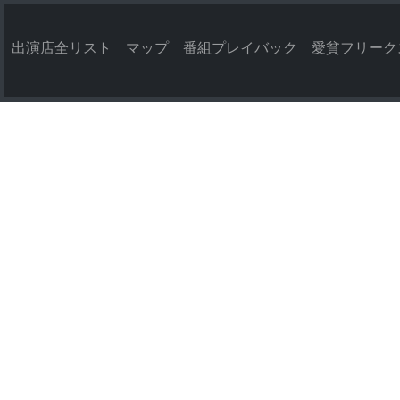
出演店全リスト
マップ
番組プレイバック
愛貧フリーク