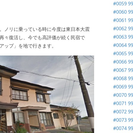
#0059 9
#0060 
#0061 9
#0062 
。ノリに乗っている時に今度は東日本大震
#0063 9
再々復活し、今でも高評価が続く民宿で
#0064 9
アップ」を地で行きます。
#0065 9
#0066 9
#0067 
#0068 
#0069 9
#0070 9
#0071 9
#0072 9
#0073 9
#0074 