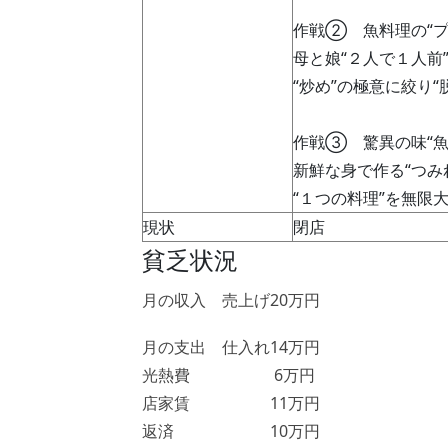
作戦② 魚料理の“プ
母と娘“２人で１人前
“炒め”の極意に絞り“
作戦③ 驚異の味“魚
新鮮な身で作る“つみ
“１つの料理”を無限
現状
閉店
貧乏状況
月の収入 売上げ20万円
月の支出 仕入れ14万円
光熱費 6万円
店家賃 11万円
返済 10万円