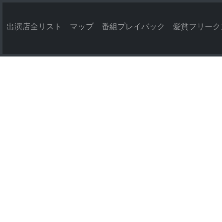
出演店全リスト
マップ
番組プレイバック
愛貧フリーク