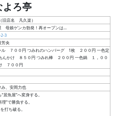
2 なよろ亭
（旧店名 凡久楽）
屋 母娘ゲンカ勃発！再オープンは…
2-3
田芳央
ル ７００円 つみれのハンバーグ 1枚 ２００円 一色定
あんかけ ８５０円 つみれ棒 ２００円 一色鍋 １，００
け ７００円
けみ、安岡力也
ら“居魚屋”へ変身する。
料理”で勝負する。
念を打ち破る。