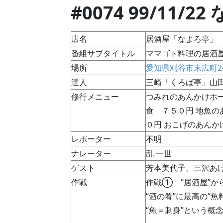
#0074 99/11/2
店名
居酒屋「なよろ亭」 
番組サブタイトル
ママゴト料理の居酒
場所
愛知県刈谷市末広町2-
達人
三崎「くろば亭」山
修行メニュー
つみれのあんかけホー
食 ７５０円 地魚の
０円 おこげのあんか
レポーター
不明
ナレーター
乱 一世
ゲスト
芳本美代子、三沢あ
作戦
作戦① “居酒屋”か
“酒の肴”に最高の“魚
“魚＝刺身”という概