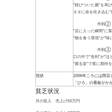
“錆びついた腕”を再
ネタに命を吹き込む“
作戦② 握り一貫
“店に入った瞬間”に
“物を食う環境”が“
作戦③ “蝶のよ
口の中で“舎利”が“
“握る姿”で客に期待
現状
2006年ころには閉
「ひろ」の看板がか
貧乏状況
月の収入 売上げ60万円