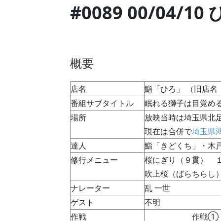
#0089 00/04/10
概要
店名
鮨「ひろ」 （旧店名
番組サブタイトル
眠れる獅子は目覚め
場所
放映当時は埼玉県北足立
現在は合併で
埼玉県鴻
達人
鮨「きどくち」・木
修行メニュー
桜にぎり（９貫） 
吹上桜（ばらちらし
ナレーター
乱 一世
ゲスト
不明
作戦
作戦① 職人歴３