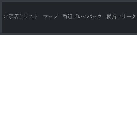
出演店全リスト
マップ
番組プレイバック
愛貧フリーク