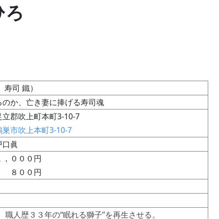
 ひろ
 寿司 鐵）
るのか、亡き妻に捧げる寿司魂
郡吹上町本町3-10-7
巣市吹上本町3-10-7
戸口眞
１，０００円
） ８００円
３年の“眠れる獅子”を再生させる。