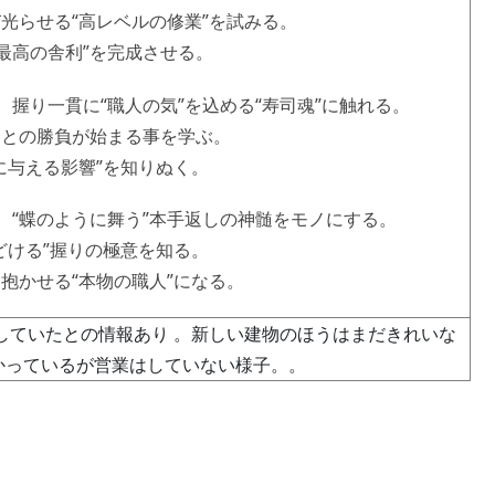
び光らせる“高レベルの修業”を試みる。
最高の舎利”を完成させる。
に“職人の気”を込める“寿司魂”に触れる。
客との勝負が始まる事を学ぶ。
味に与える影響”を知りぬく。
うに舞う”本手返しの神髄をモノにする。
ほどける”握りの極意を知る。
を抱かせる“本物の職人”になる。
店していたとの情報あり 。新しい建物のほうはまだきれいな
かっているが営業はしていない様子。。