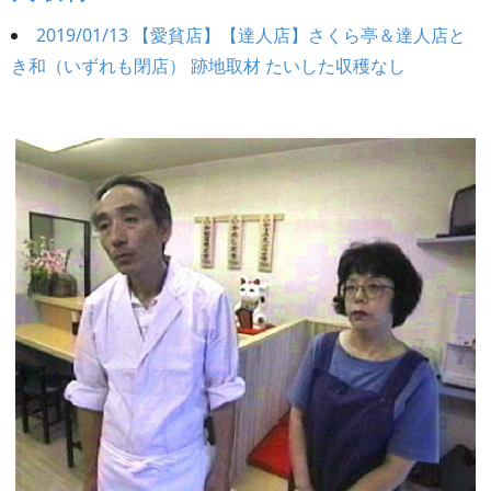
2019/01/13 【愛貧店】【達人店】さくら亭＆達人店と
き和（いずれも閉店） 跡地取材 たいした収穫なし