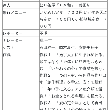
達人
祭り茶屋「とき和」・藤田新
修行メニュー
いかめし定食 ７００円 いかすみ天ぷ
ら定食 ７００円 いか松笠焼定食 ７
００円
レポーター
不明
ナレーター
乱 一世
ゲスト
石田純一、岡本夏生、安倍里葎子
作戦
作戦１ 「庖丁人」に生まれ変わる。
頭ではなく「身体」に料理を叩き込
む 「いたわりの心」で食材を扱う。
作戦２ 一つの素材から何品も作り出
す「創作料理」を学ぶ。安くて新鮮
「一年中手に入る」アノ魚介類で勝
負！「お金をとれる料理」を極める。
作戦３ 「愛の定食屋」として再出
発！お客さんと「心の触れあい」を持