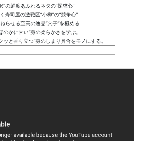
沢”の鮮度あふれるネタの“探求心”
めく寿司屋の激戦区“小樽”の“競争心”
うねらせる至高の逸品“穴子”を極める
ほのかに甘い”身の柔らかさを学ぶ。
サクッと香り立つ”身のしまり具合をモノにする。