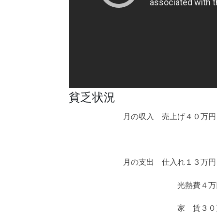
貧乏状況
月の収入 売上げ４０万円
合計４
月の支出 仕入れ１３万円
光熱費４万
家 賃３０万