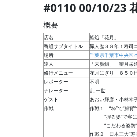
#0110 00/10/23
概要
店名
鮨処「花月」
番組サブタイトル
職人歴３８年！寿司
場所
千葉県千葉市中央区
達人
「末廣鮨」 望月栄
修行メニュー
花月にぎり ８５０円
レポーター
不明
ナレーター
乱 一世
ゲスト
あおい輝彦・小林幸
作戦
作戦１ “粋”で“鯔背
“握る姿”で客
“こだわる姿勢
作戦２ 日本三大“寿