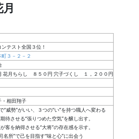
 花月
コンテスト全国３位！
本町３－２－２
治
 花月ちらし ８５０円 穴子づくし １，２００円
子・相田翔子
”で“威勢”がいい、３つの“い”を持つ職人へ変わる
に期待させる“張りつめた空気”を醸し出す。
”が客を納得させる“大将”の存在感を示す。
司名所”で己を目指す“味と心”に出会う