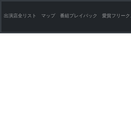
出演店全リスト
マップ
番組プレイバック
愛貧フリーク