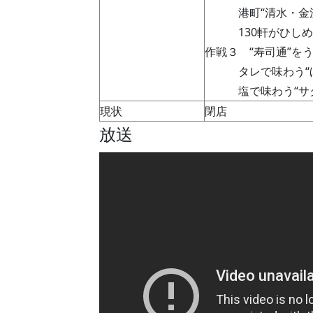
港町“清水・金
130軒がひし
作戦３ “寿司通”を
タレで味わう“
塩で味わう“
現状
閉店
放送