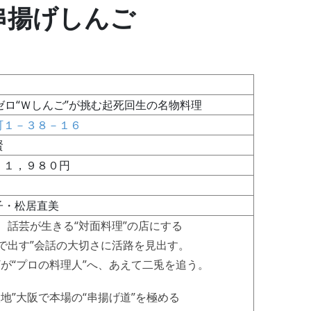
28 串揚げしんご
ゼロ“Ｗしんご”が挑む起死回生の名物料理
町１－３８－１６
賢
 １，９８０円
子・松居直美
話芸が生きる“対面料理”の店にする
す”会話の大切さに活路を見出す。
プロの料理人”へ、あえて二兎を追う。
地”大阪で本場の“串揚げ道”を極める