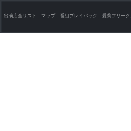
出演店全リスト
マップ
番組プレイバック
愛貧フリーク