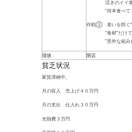
活きのイイ食材を
“何本食べても飽
作戦③ 老いを防ぐ“
“食材”だけでなく
“意外な組み合せ”
現状
閉店
貧乏状況
家賃滞納中。
月の収入 売上げ４０万円
月の支出 仕入れ３０万円
光熱費３万円