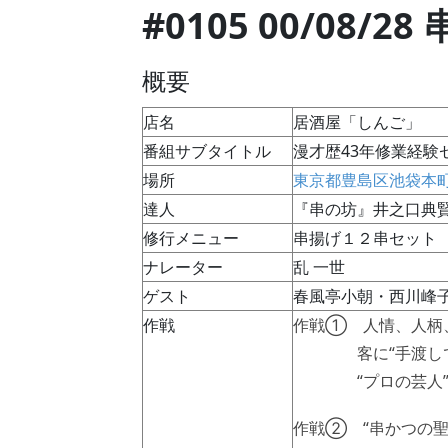
#0105 00/08/
概要
店名
居酒屋「しんご」
番組サブタイトル
漫才歴43年修業経験
場所
東京都豊島区池袋本
達人
『串の坊』井之口典
修行メニュー
串揚げ１２串セット
ナレーター
乱 一世
ゲスト
春風亭小朝・西川峰
作戦
作戦① 人情、人柄、
客に“手渡しで出
“プロの芸人”が“
作戦② “串かつの聖