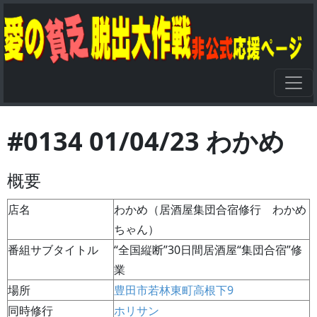
#0134 01/04/23 わかめ
概要
店名
わかめ（居酒屋集団合宿修行 わかめ
ちゃん）
番組サブタイトル
“全国縦断”30日間居酒屋“集団合宿”修
業
場所
豊田市若林東町高根下9
同時修行
ホリサン