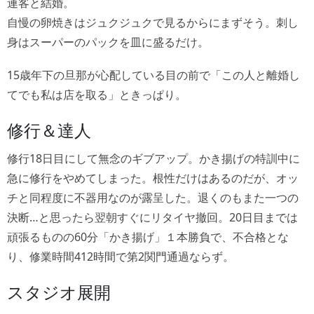
連客と結婚。
自慢の卵焼きはジュクジュクで見るからにまずそう。刺し
身はスーパーのパックを皿に盛るだけ。
15歳年下の旦那が心配している目の前で「この人と離婚し
てでも私は店を取る」ときっぱり。
修行＆達人
修行18日目にして無念のギブアップ。かき揚げの特訓中に
急に修行をやめてしまった。根性だけはあるのだが、オッ
チと同程度に不器用なのが露呈した。退くのもまた一つの
決断…と思ったら翌朝すぐにリタイヤ撤回。20日目までは
頑張るものの60分「かき揚げ」１本勝負で、不合格とな
り、修業時間412時間で第2関門通過ならず。
スタジオ展開