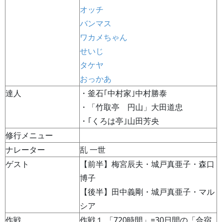
オッチ
バンマス
ワカメちゃん
せいじ
タケヤ
おっかあ
達人
・釜石｢中村家｣中村勝泰
・「竹取亭 円山」大田道忠
・｢くろは亭｣山田芳央
修行メニュー
ナレーター
乱 一世
ゲスト
【前半】梅宮辰夫・城戸真亜子・森口
博子
【後半】田中義剛・城戸真亜子・マル
シア
作戦
作戦１ 「720時間」=30日間の「合宿