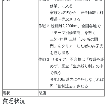
修業」に入る
家族と現状から「完全隔離」料
理道へ専念させる
作戦２ 総距離2,200km、全国各地で
「テーマ別修業制」を敷く
三陸･神戸･三崎「3ヶ所の関
門」をクリアーした者のみ栄光
を勝ち得る
作戦３ リタイア、不合格は「復帰を認
めず」完全「生き残り制」の中
で戦う
各地10日以内に合格しなければ
即「強制退去」させる
現状
閉店
貧乏状況